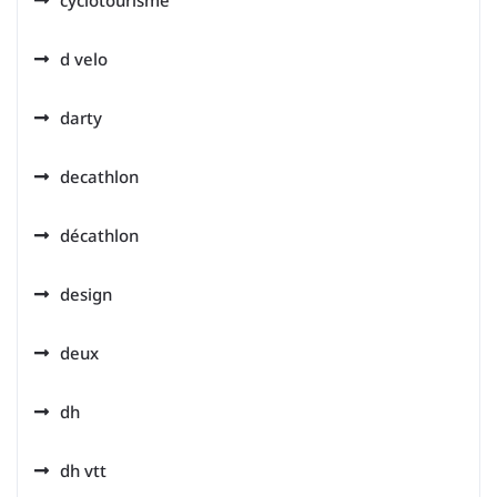
d velo
darty
decathlon
décathlon
design
deux
dh
dh vtt