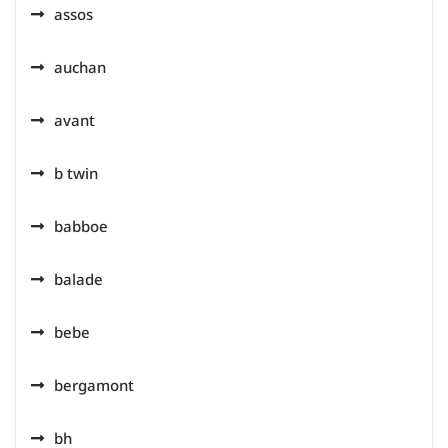
assos
auchan
avant
b twin
babboe
balade
bebe
bergamont
bh