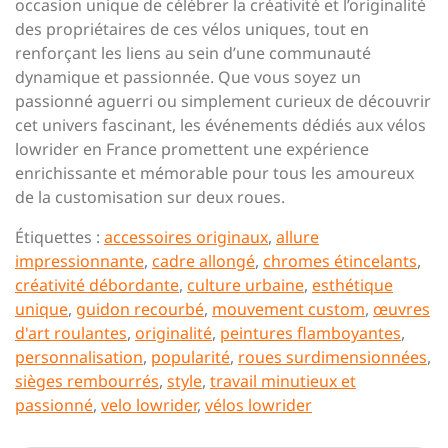
occasion unique de célébrer la créativité et l’originalité
des propriétaires de ces vélos uniques, tout en
renforçant les liens au sein d’une communauté
dynamique et passionnée. Que vous soyez un
passionné aguerri ou simplement curieux de découvrir
cet univers fascinant, les événements dédiés aux vélos
lowrider en France promettent une expérience
enrichissante et mémorable pour tous les amoureux
de la customisation sur deux roues.
Étiquettes :
accessoires originaux
,
allure
impressionnante
,
cadre allongé
,
chromes étincelants
,
créativité débordante
,
culture urbaine
,
esthétique
unique
,
guidon recourbé
,
mouvement custom
,
œuvres
d'art roulantes
,
originalité
,
peintures flamboyantes
,
personnalisation
,
popularité
,
roues surdimensionnées
,
sièges rembourrés
,
style
,
travail minutieux et
passionné
,
velo lowrider
,
vélos lowrider