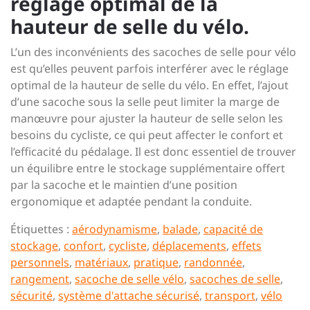
réglage optimal de la
hauteur de selle du vélo.
L’un des inconvénients des sacoches de selle pour vélo
est qu’elles peuvent parfois interférer avec le réglage
optimal de la hauteur de selle du vélo. En effet, l’ajout
d’une sacoche sous la selle peut limiter la marge de
manœuvre pour ajuster la hauteur de selle selon les
besoins du cycliste, ce qui peut affecter le confort et
l’efficacité du pédalage. Il est donc essentiel de trouver
un équilibre entre le stockage supplémentaire offert
par la sacoche et le maintien d’une position
ergonomique et adaptée pendant la conduite.
Étiquettes :
aérodynamisme
,
balade
,
capacité de
stockage
,
confort
,
cycliste
,
déplacements
,
effets
personnels
,
matériaux
,
pratique
,
randonnée
,
rangement
,
sacoche de selle vélo
,
sacoches de selle
,
sécurité
,
système d'attache sécurisé
,
transport
,
vélo