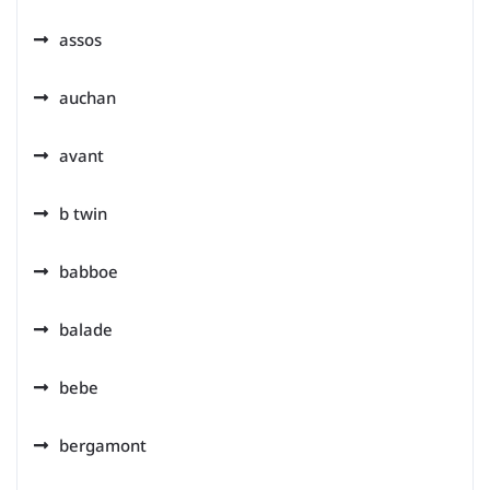
assos
auchan
avant
b twin
babboe
balade
bebe
bergamont