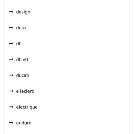
design
deux
dh
dh vtt
ducati
e leclerc
electrique
enduro