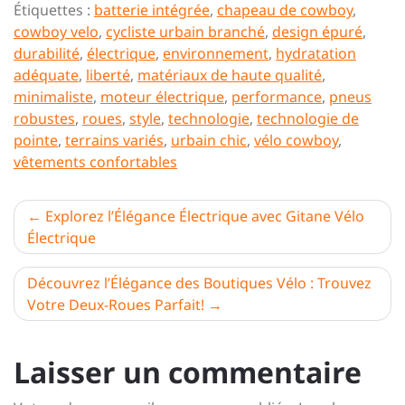
Étiquettes :
batterie intégrée
,
chapeau de cowboy
,
cowboy velo
,
cycliste urbain branché
,
design épuré
,
durabilité
,
électrique
,
environnement
,
hydratation
adéquate
,
liberté
,
matériaux de haute qualité
,
minimaliste
,
moteur électrique
,
performance
,
pneus
robustes
,
roues
,
style
,
technologie
,
technologie de
pointe
,
terrains variés
,
urbain chic
,
vélo cowboy
,
vêtements confortables
Navigation
Explorez l’Élégance Électrique avec Gitane Vélo
Électrique
de
l’article
Découvrez l’Élégance des Boutiques Vélo : Trouvez
Votre Deux-Roues Parfait!
Laisser un commentaire