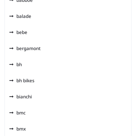
babboe
balade
bebe
bergamont
bh
bh bikes
bianchi
bmc
bmx