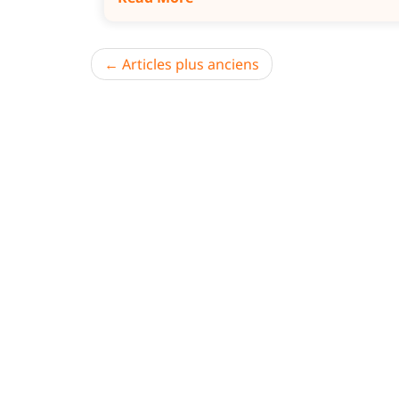
Navigation
Articles plus anciens
des
articles