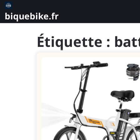
Skip
to
biquebike.fr
content
Étiquette :
bat