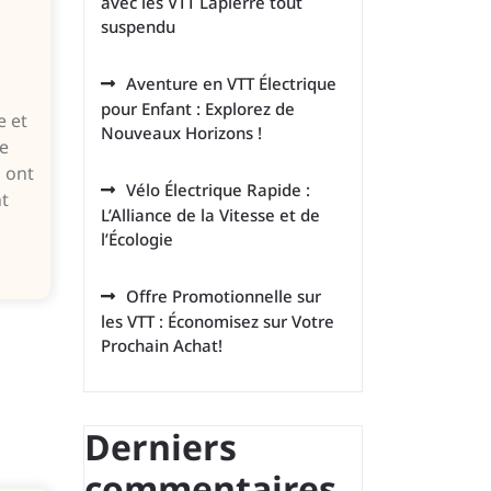
avec les VTT Lapierre tout
suspendu
Aventure en VTT Électrique
pour Enfant : Explorez de
e et
Nouveaux Horizons !
de
s ont
Vélo Électrique Rapide :
t
L’Alliance de la Vitesse et de
l’Écologie
Offre Promotionnelle sur
les VTT : Économisez sur Votre
Prochain Achat!
Derniers
commentaires