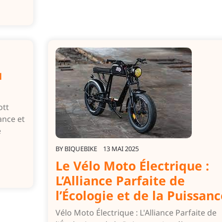
u
ott
ance et
e
BY
BIQUEBIKE
13 MAI 2025
Le Vélo Moto Électrique :
L’Alliance Parfaite de
l’Écologie et de la Puissanc
Vélo Moto Électrique : L'Alliance Parfaite de