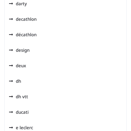
darty
decathlon
décathlon
design
deux
dh
dh vtt
ducati
e leclerc