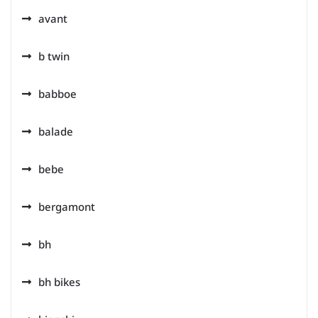
avant
b twin
babboe
balade
bebe
bergamont
bh
bh bikes