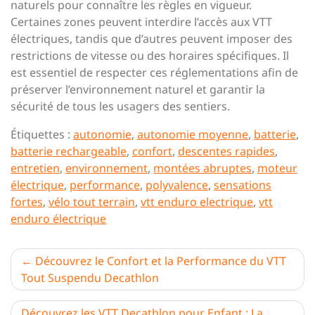
naturels pour connaître les règles en vigueur.
Certaines zones peuvent interdire l’accès aux VTT
électriques, tandis que d’autres peuvent imposer des
restrictions de vitesse ou des horaires spécifiques. Il
est essentiel de respecter ces réglementations afin de
préserver l’environnement naturel et garantir la
sécurité de tous les usagers des sentiers.
Étiquettes :
autonomie
,
autonomie moyenne
,
batterie
,
batterie rechargeable
,
confort
,
descentes rapides
,
entretien
,
environnement
,
montées abruptes
,
moteur
électrique
,
performance
,
polyvalence
,
sensations
fortes
,
vélo tout terrain
,
vtt enduro electrique
,
vtt
enduro électrique
Navigation
Découvrez le Confort et la Performance du VTT
Tout Suspendu Decathlon
de
l’article
Découvrez les VTT Decathlon pour Enfant : La