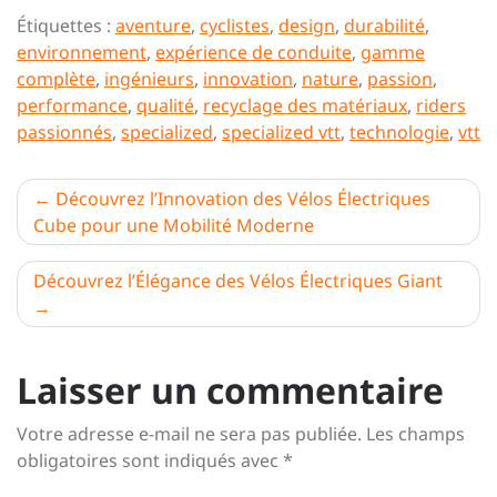
Étiquettes :
aventure
,
cyclistes
,
design
,
durabilité
,
environnement
,
expérience de conduite
,
gamme
complète
,
ingénieurs
,
innovation
,
nature
,
passion
,
performance
,
qualité
,
recyclage des matériaux
,
riders
passionnés
,
specialized
,
specialized vtt
,
technologie
,
vtt
Navigation
Découvrez l’Innovation des Vélos Électriques
Cube pour une Mobilité Moderne
de
l’article
Découvrez l’Élégance des Vélos Électriques Giant
Laisser un commentaire
Votre adresse e-mail ne sera pas publiée.
Les champs
obligatoires sont indiqués avec
*