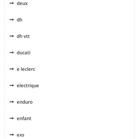
deux
dh
dh vtt
ducati
e leclerc
electrique
enduro
enfant
exs