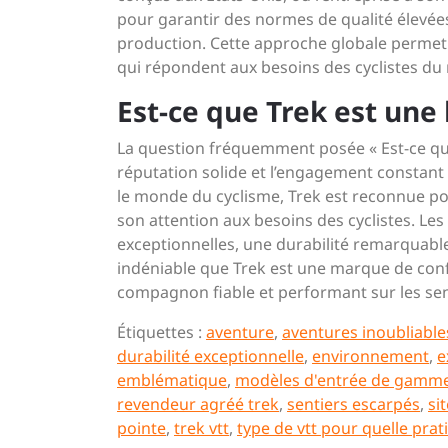
pour garantir des normes de qualité élevée
production. Cette approche globale permet 
qui répondent aux besoins des cyclistes du
Est-ce que Trek est un
La question fréquemment posée « Est-ce qu
réputation solide et l’engagement constant
le monde du cyclisme, Trek est reconnue pou
son attention aux besoins des cyclistes. Le
exceptionnelles, une durabilité remarquable
indéniable que Trek est une marque de conf
compagnon fiable et performant sur les sen
Étiquettes :
aventure
,
aventures inoubliable
durabilité exceptionnelle
,
environnement
,
e
emblématique
,
modèles d'entrée de gamm
revendeur agréé trek
,
sentiers escarpés
,
si
pointe
,
trek vtt
,
type de vtt pour quelle prat