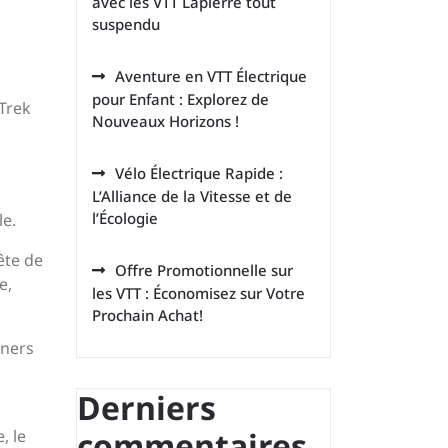
avec les VTT Lapierre tout
suspendu
Aventure en VTT Électrique
pour Enfant : Explorez de
 Trek
Nouveaux Horizons !
Vélo Électrique Rapide :
L’Alliance de la Vitesse et de
l’Écologie
le.
ête de
Offre Promotionnelle sur
e,
les VTT : Économisez sur Votre
Prochain Achat!
gners
Derniers
commentaires
, le