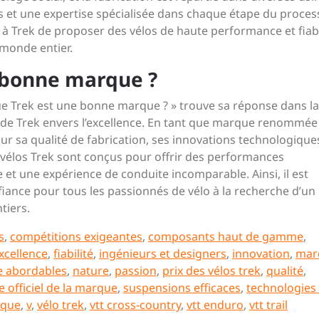
s et une expertise spécialisée dans chaque étape du proces
à Trek de proposer des vélos de haute performance et fiab
 monde entier.
e bonne marque ?
e Trek est une bonne marque ? » trouve sa réponse dans la
 de Trek envers l’excellence. En tant que marque renommée
r sa qualité de fabrication, ses innovations technologique
s vélos Trek sont conçus pour offrir des performances
 et une expérience de conduite incomparable. Ainsi, il est
iance pour tous les passionnés de vélo à la recherche d’un
tiers.
s
,
compétitions exigeantes
,
composants haut de gamme
,
xcellence
,
fiabilité
,
ingénieurs et designers
,
innovation
,
mar
e abordables
,
nature
,
passion
,
prix des vélos trek
,
qualité
,
te officiel de la marque
,
suspensions efficaces
,
technologies
ique
,
v
,
vélo trek
,
vtt cross-country
,
vtt enduro
,
vtt trail