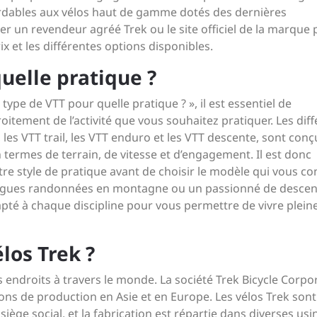
rdables aux vélos haut de gamme dotés des dernières
r un revendeur agréé Trek ou le site officiel de la marque
x et les différentes options disponibles.
uelle pratique ?
ype de VTT pour quelle pratique ? », il est essentiel de
tement de l’activité que vous souhaitez pratiquer. Les diff
 les VTT trail, les VTT enduro et les VTT descente, sont conç
termes de terrain, de vitesse et d’engagement. Il est donc
tre style de pratique avant de choisir le modèle qui vous co
ongues randonnées en montagne ou un passionné de descen
dapté à chaque discipline pour vous permettre de vivre plei
los Trek ?
 endroits à travers le monde. La société Trek Bicycle Corpo
ions de production en Asie et en Europe. Les vélos Trek sont
siège social, et la fabrication est répartie dans diverses usi