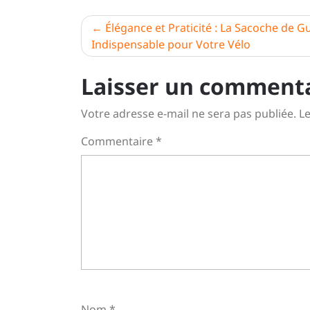
Navigation
Élégance et Praticité : La Sacoche de G
Indispensable pour Votre Vélo
de
l’article
Laisser un comment
Votre adresse e-mail ne sera pas publiée.
Le
Commentaire
*
Nom
*