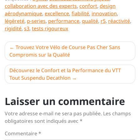
collaboration avec des experts
,
confort
,
design
aérodynamique
,
excellence
,
fiabilité
,
innovation
,
légèreté
,
p-series
,
performance
,
qualité
,
r5
,
réactivité
,
rigidité
,
s3
,
tests rigoureux
Navigation
Trouvez Votre Vélo de Course Pas Cher Sans
Compromis sur la Qualité
de
l’article
Découvrez le Confort et la Performance du VTT
Tout Suspendu Decathlon
Laisser un commentaire
Votre adresse e-mail ne sera pas publiée.
Les champs
obligatoires sont indiqués avec
*
Commentaire
*