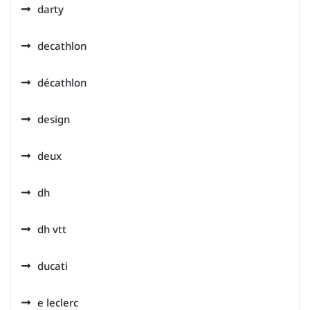
darty
decathlon
décathlon
design
deux
dh
dh vtt
ducati
e leclerc