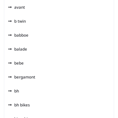
avant
b twin
babboe
balade
bebe
bergamont
bh
bh bikes