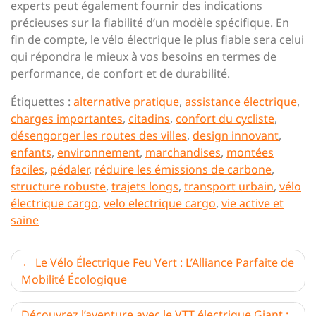
experts peut également fournir des indications
précieuses sur la fiabilité d’un modèle spécifique. En
fin de compte, le vélo électrique le plus fiable sera celui
qui répondra le mieux à vos besoins en termes de
performance, de confort et de durabilité.
Étiquettes :
alternative pratique
,
assistance électrique
,
charges importantes
,
citadins
,
confort du cycliste
,
désengorger les routes des villes
,
design innovant
,
enfants
,
environnement
,
marchandises
,
montées
faciles
,
pédaler
,
réduire les émissions de carbone
,
structure robuste
,
trajets longs
,
transport urbain
,
vélo
électrique cargo
,
velo electrique cargo
,
vie active et
saine
Navigation
Le Vélo Électrique Feu Vert : L’Alliance Parfaite de
Mobilité Écologique
de
l’article
Découvrez l’aventure avec le VTT électrique Giant :