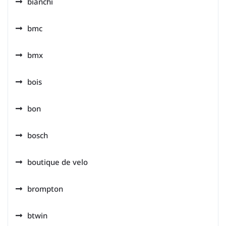
bianchi
bmc
bmx
bois
bon
bosch
boutique de velo
brompton
btwin