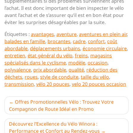
supplémentaires si des problèmes surviennent après
l’achat. Il est donc important de bien inspecter le vélo
avant l’achat et de s’assurer qu’il est en bon état pour
éviter les surprises désagréables par la suite.
Étiquettes :
avantages
,
aventure
,
aventures en plein air
,
balades en famille
,
brocantes
,
cadre
,
confort
,
coût
abordable
,
déplacements urbains
,
économie circulaire
,
entretien
,
état général du vélo
,
freins
,
magasins
spécialisés dans le cyclisme
,
modèle
,
occasion
,
polyvalence
,
prix abordable
,
qualité
,
réduction des
déchets
,
roues
,
style de conduite
,
taille du vélo
,
transmission
,
vélo 20 pouces
,
velo 20 pouces occasion
Navigation
Offres Promotionnelles Vélo : Trouvez Votre
Compagnon de Route Idéal en Promo
de
l’article
Découvrez l’Excellence du Vélo Winora :
Performance et Confort au Rendez-vous