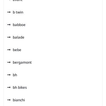
b twin
babboe
balade
bebe
bergamont
bh
bh bikes
bianchi