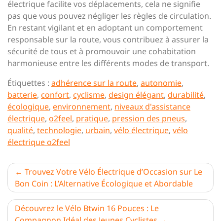
électrique facilite vos déplacements, cela ne signifie
pas que vous pouvez négliger les règles de circulation.
En restant vigilant et en adoptant un comportement
responsable sur la route, vous contribuez à assurer la
sécurité de tous et à promouvoir une cohabitation
harmonieuse entre les différents modes de transport.
Étiquettes :
adhérence sur la route
,
autonomie
,
batterie
,
confort
,
cyclisme
,
design élégant
,
durabilité
,
écologique
,
environnement
,
niveaux d'assistance
électrique
,
o2feel
,
pratique
,
pression des pneus
,
qualité
,
technologie
,
urbain
,
vélo électrique
,
vélo
électrique o2feel
Navigation
Trouvez Votre Vélo Électrique d’Occasion sur Le
Bon Coin : L’Alternative Écologique et Abordable
de
l’article
Découvrez le Vélo Btwin 16 Pouces : Le
Compagnon Idéal des Jeunes Cyclistes