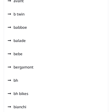
avant
b twin
babboe
balade
bebe
bergamont
bh
bh bikes
bianchi