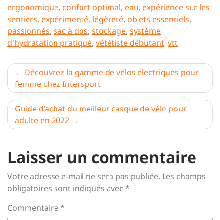
ergonomique
,
confort optimal
,
eau
,
expérience sur les
sentiers
,
expérimenté
,
légèreté
,
objets essentiels
,
passionnés
,
sac à dos
,
stockage
,
système
d'hydratation pratique
,
vététiste débutant
,
vtt
Navigation
Découvrez la gamme de vélos électriques pour
femme chez Intersport
de
l’article
Guide d’achat du meilleur casque de vélo pour
adulte en 2022
Laisser un commentaire
Votre adresse e-mail ne sera pas publiée.
Les champs
obligatoires sont indiqués avec
*
Commentaire
*