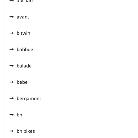
auchan
avant
b twin
babboe
balade
bebe
bergamont
bh
bh bikes