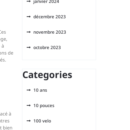
janvier 2024
décembre 2023
Ces
novembre 2023
age,
 à
octobre 2023
ions de
és.
Categories
10 ans
10 pouces
lacé à
utres
100 velo
t bien