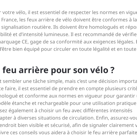
ur votre vélo, il est essentiel de respecter les normes en vig
 France, les feux arrière de vélo doivent être conformes à la
 signalisation routière. Ils doivent être homologués et rép
lité et d’intensité lumineuse. Il est recommandé de vérifi
 marquage CE, gage de sa conformité aux exigences légales. 
être bien équipé pour circuler en toute légalité et en toute
feu arrière pour son vélo ?
ut sembler une tâche simple, mais c’est une décision import
e faire, il est essentiel de prendre en compte plusieurs crit
omologué et conforme aux normes en vigueur pour garantir
 modèle étanche et rechargeable pour une utilisation pratiqu
ez également à choisir un feu avec différentes intensités
ter à diverses situations de circulation. Enfin, assurez-vo
endroit bien visible et sécurisé, afin de signaler clairement 
vre ces conseils vous aidera à choisir le feu arrière parfai