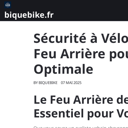
Skip
to
biquebike.fr
content
Sécurité à Vél
Feu Arrière pou
Optimale
BY
BIQUEBIKE
07 MAI 2025
Le Feu Arrière d
Essentiel pour V