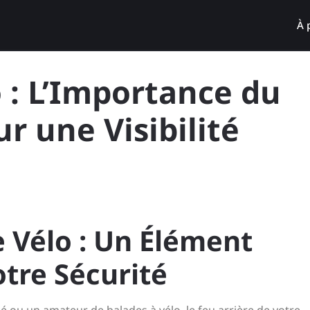
À 
o : L’Importance du
r une Visibilité
e Vélo : Un Élément
otre Sécurité