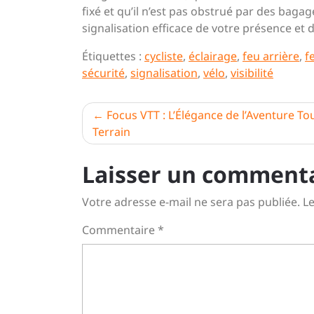
fixé et qu’il n’est pas obstrué par des bag
signalisation efficace de votre présence e
Étiquettes :
cycliste
,
éclairage
,
feu arrière
,
f
sécurité
,
signalisation
,
vélo
,
visibilité
Navigation
Focus VTT : L’Élégance de l’Aventure To
Terrain
de
l’article
Laisser un comment
Votre adresse e-mail ne sera pas publiée.
Le
Commentaire
*