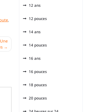
12 ans
12 pouces
oute
,
14 ans
: Une
14 pouces
es
16 ans
16 pouces
18 pouces
20 pouces
24 heures sur 24