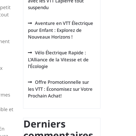
avec les VTT Lapierre tout
petit
suspendu
tout
Aventure en VTT Électrique
pour Enfant : Explorez de
Nouveaux Horizons !
ement
Vélo Électrique Rapide :
L’Alliance de la Vitesse et de
l’Écologie
ux
Offre Promotionnelle sur
les VTT : Économisez sur Votre
ormes
Prochain Achat!
ible et
Derniers
 En
commentaires