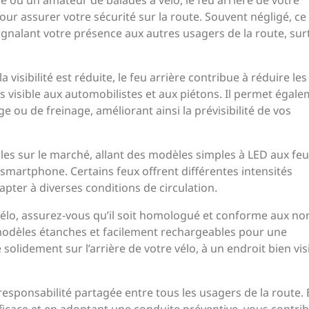
 ou un amateur de balades à vélo, le feu arrière de votre
our assurer votre sécurité sur la route. Souvent négligé, ce 
signalant votre présence aux autres usagers de la route, sur
a visibilité est réduite, le feu arrière contribue à réduire les
s visible aux automobilistes et aux piétons. Il permet égal
e ou de freinage, améliorant ainsi la prévisibilité de vos
ibles sur le marché, allant des modèles simples à LED aux fe
 smartphone. Certains feux offrent différentes intensités
ter à diverses conditions de circulation.
e vélo, assurez-vous qu’il soit homologué et conforme aux n
s modèles étanches et facilement rechargeables pour une
e solidement sur l’arrière de votre vélo, à un endroit bien vis
 responsabilité partagée entre tous les usagers de la route.