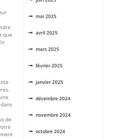
ueur
mai 2025
ondre
avril 2025
er que
En
mars 2025
février 2025
ante
janvier 2025
ères.
 une
décembre 2024
e dans
novembre 2024
us de
votre
octobre 2024
tement