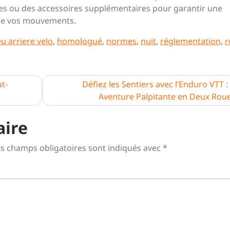
ages ou des accessoires supplémentaires pour garantir une
t de vos mouvements.
eu arriere velo
,
homologué
,
normes
,
nuit
,
réglementation
,
r
ut-
Défiez les Sentiers avec l’Enduro VTT 
Aventure Palpitante en Deux Rou
aire
s champs obligatoires sont indiqués avec
*