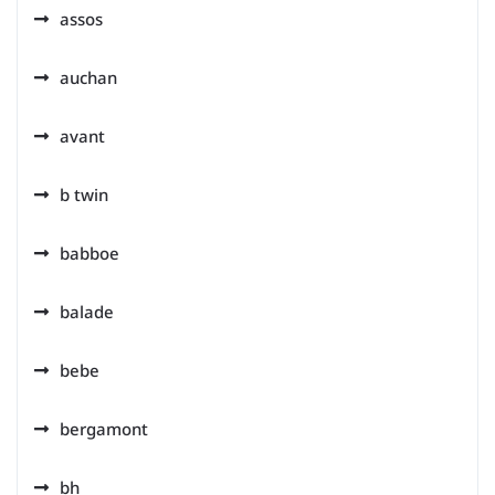
assos
auchan
avant
b twin
babboe
balade
bebe
bergamont
bh