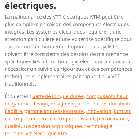
électriques.
La maintenance des VTT électriques KTM peut être
plus complexe en raison des composants électriques
intégrés. Les systèmes électriques requièrent une
attention particulière et une expertise spécifique pour
assurer un fonctionnement optimal. Les cyclistes
doivent être conscients des besoins de maintenance
spécifiques liés à la technologie électrique, ce qui peut
nécessiter un suivi plus rigoureux et des compétences
techniques supplémentaires par rapport aux VTT
traditionnels.
Étiquettes :
batterie longue durée
,
composants haut
de gamme
,
design
,
design élégant et épuré
,
durabilité
,
fiabilité
,
gamme impressionnante
,
innovation
,
ktm vtt
electrique
,
moteur électrique puissant
,
performance
,
qualité
,
suspension sophistiquée
,
technologie
,
terrains
,
vtt électrique ktm