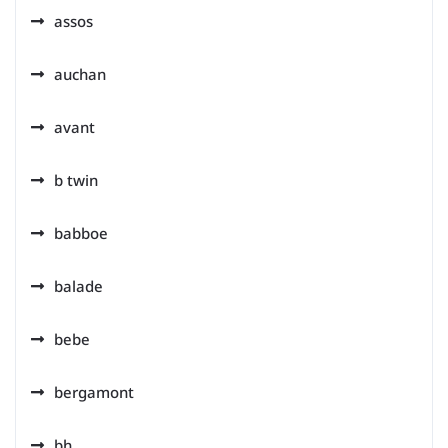
assos
auchan
avant
b twin
babboe
balade
bebe
bergamont
bh