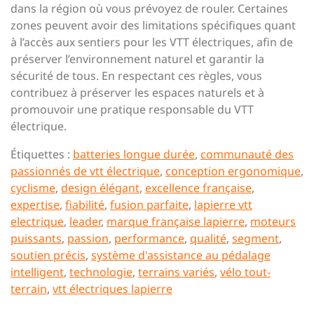
dans la région où vous prévoyez de rouler. Certaines
zones peuvent avoir des limitations spécifiques quant
à l’accès aux sentiers pour les VTT électriques, afin de
préserver l’environnement naturel et garantir la
sécurité de tous. En respectant ces règles, vous
contribuez à préserver les espaces naturels et à
promouvoir une pratique responsable du VTT
électrique.
Étiquettes :
batteries longue durée
,
communauté des
passionnés de vtt électrique
,
conception ergonomique
,
cyclisme
,
design élégant
,
excellence française
,
expertise
,
fiabilité
,
fusion parfaite
,
lapierre vtt
electrique
,
leader
,
marque française lapierre
,
moteurs
puissants
,
passion
,
performance
,
qualité
,
segment
,
soutien précis
,
système d'assistance au pédalage
intelligent
,
technologie
,
terrains variés
,
vélo tout-
terrain
,
vtt électriques lapierre