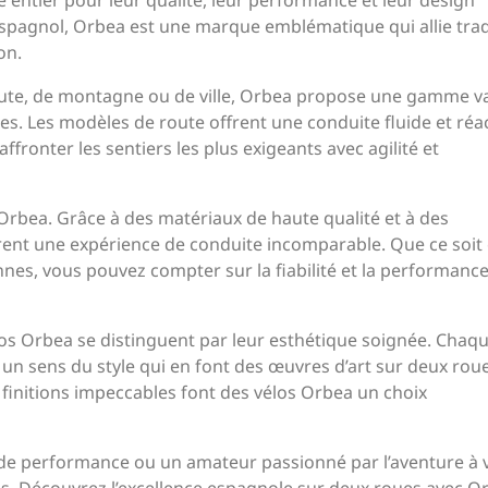
entier pour leur qualité, leur performance et leur design
spagnol, Orbea est une marque emblématique qui allie trad
on.
oute, de montagne ou de ville, Orbea propose une gamme v
es. Les modèles de route offrent une conduite fluide et réac
fronter les sentiers les plus exigeants avec agilité et
Orbea. Grâce à des matériaux de haute qualité et à des
frent une expérience de conduite incomparable. Que ce soit
nnes, vous pouvez compter sur la fiabilité et la performanc
élos Orbea se distinguent par leur esthétique soignée. Chaq
 un sens du style qui en font des œuvres d’art sur deux roue
s finitions impeccables font des vélos Orbea un choix
de performance ou un amateur passionné par l’aventure à v