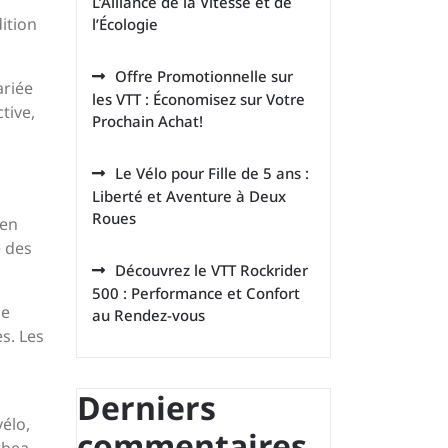
L’Alliance de la Vitesse et de
ition
l’Écologie
Offre Promotionnelle sur
ariée
les VTT : Économisez sur Votre
tive,
Prochain Achat!
Le Vélo pour Fille de 5 ans :
Liberté et Aventure à Deux
Roues
 en
e des
Découvrez le VTT Rockrider
500 : Performance et Confort
ue
au Rendez-vous
s. Les
Derniers
élo,
commentaires