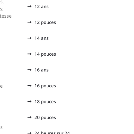
s.
12 ans
ea
itesse
12 pouces
14 ans
14 pouces
16 ans
le
16 pouces
18 pouces
20 pouces
es
24 heures sur 24