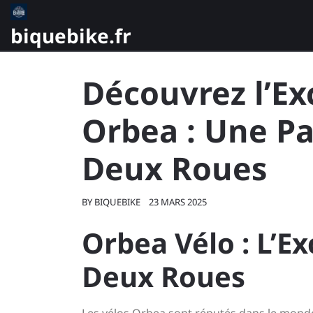
Skip
to
biquebike.fr
content
Découvrez l’Ex
Orbea : Une Pa
Deux Roues
BY
BIQUEBIKE
23 MARS 2025
Orbea Vélo : L’E
Deux Roues