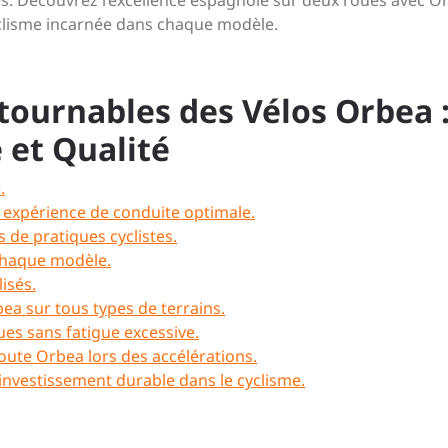
s. Découvrez l’excellence espagnole sur deux roues avec O
cyclisme incarnée dans chaque modèle.
tournables des Vélos Orbea 
 et Qualité
.
expérience de conduite optimale.
 de pratiques cyclistes.
chaque modèle.
lisés.
bea sur tous types de terrains.
es sans fatigue excessive.
route Orbea lors des accélérations.
 investissement durable dans le cyclisme.