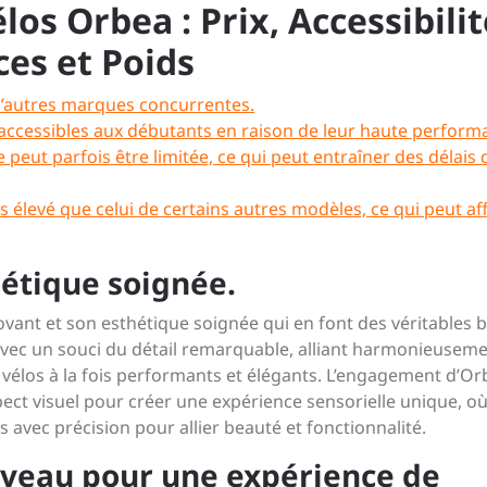
os Orbea : Prix, Accessibilit
ces et Poids
 d’autres marques concurrentes.
accessibles aux débutants en raison de leur haute perform
 peut parfois être limitée, ce qui peut entraîner des délais
s élevé que celui de certains autres modèles, ce qui peut af
hétique soignée.
vant et son esthétique soignée qui en font des véritables b
vec un souci du détail remarquable, alliant harmonieusem
s vélos à la fois performants et élégants. L’engagement d’O
pect visuel pour créer une expérience sensorielle unique, o
avec précision pour allier beauté et fonctionnalité.
veau pour une expérience de