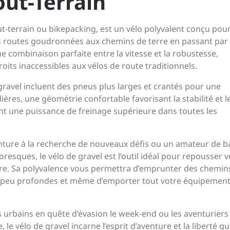
out-Terrain
ut-terrain ou bikepacking, est un vélo polyvalent conçu pou
des routes goudronnées aux chemins de terre en passant par 
ne combinaison parfaite entre la vitesse et la robustesse,
oits inaccessibles aux vélos de route traditionnels.
 gravel incluent des pneus plus larges et crantés pour une
ières, une géométrie confortable favorisant la stabilité et l
rant une puissance de freinage supérieure dans toutes les
nture à la recherche de nouveaux défis ou un amateur de b
resques, le vélo de gravel est l’outil idéal pour repousser 
ure. Sa polyvalence vous permettra d’emprunter des chemin
es peu profondes et même d’emporter tout votre équipemen
es urbains en quête d’évasion le week-end ou les aventuriers
le vélo de gravel incarne l’esprit d’aventure et la liberté qu