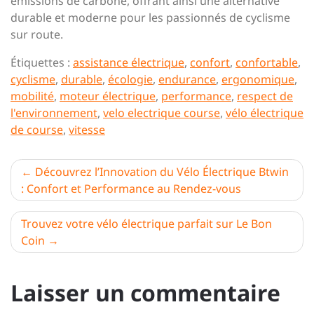
émissions de carbone, offrant ainsi une alternative
durable et moderne pour les passionnés de cyclisme
sur route.
Étiquettes :
assistance électrique
,
confort
,
confortable
,
cyclisme
,
durable
,
écologie
,
endurance
,
ergonomique
,
mobilité
,
moteur électrique
,
performance
,
respect de
l'environnement
,
velo electrique course
,
vélo électrique
de course
,
vitesse
Navigation
Découvrez l’Innovation du Vélo Électrique Btwin
: Confort et Performance au Rendez-vous
de
l’article
Trouvez votre vélo électrique parfait sur Le Bon
Coin
Laisser un commentaire