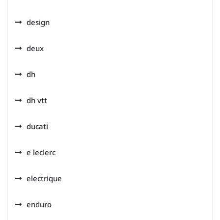
design
deux
dh
dh vtt
ducati
e leclerc
electrique
enduro