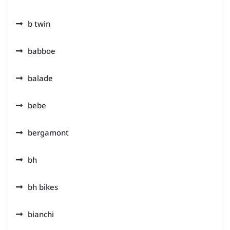
b twin
babboe
balade
bebe
bergamont
bh
bh bikes
bianchi