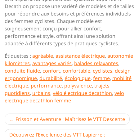
Decathlon propose une variété de modèles et de tailles
pour répondre aux besoins et préférences individuels
des femmes cyclistes. Chaque modèle est
soigneusement conçu pour allier confort,
performance et style, offrant ainsi une solution
adaptée à différents types de pratiques cyclistes.
Étiquettes :
agréable
,
assistance électrique
,
autonomie
kilomètres
,
avantages variés
,
balades relaxantes
,
conduite fluide
,
confort
,
confortable
,
cyclistes
,
design
ergonomique
,
durabilité
,
écologique
,
femme
,
mobilité
électrique
,
performance
,
polyvalence
,
trajets
quotidiens
,
urbains
,
vélo électrique decathlon
,
velo
electrique decathlon femme
Navigation
Frisson et Aventure : Maîtrisez le VTT Descente
de
Découvrez l’Excellence des VTT Lapierre :