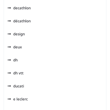
decathlon
décathlon
design
deux
dh
dh vtt
ducati
e leclerc