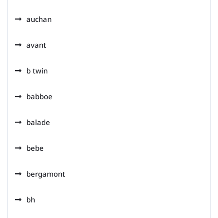
auchan
avant
b twin
babboe
balade
bebe
bergamont
bh