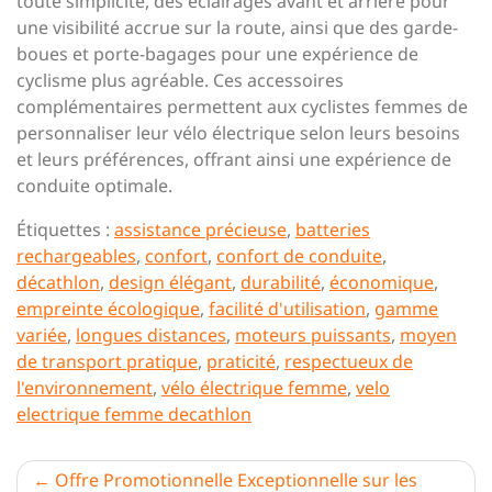
toute simplicité, des éclairages avant et arrière pour
une visibilité accrue sur la route, ainsi que des garde-
boues et porte-bagages pour une expérience de
cyclisme plus agréable. Ces accessoires
complémentaires permettent aux cyclistes femmes de
personnaliser leur vélo électrique selon leurs besoins
et leurs préférences, offrant ainsi une expérience de
conduite optimale.
Étiquettes :
assistance précieuse
,
batteries
rechargeables
,
confort
,
confort de conduite
,
décathlon
,
design élégant
,
durabilité
,
économique
,
empreinte écologique
,
facilité d'utilisation
,
gamme
variée
,
longues distances
,
moteurs puissants
,
moyen
de transport pratique
,
praticité
,
respectueux de
l'environnement
,
vélo électrique femme
,
velo
electrique femme decathlon
Navigation
Offre Promotionnelle Exceptionnelle sur les