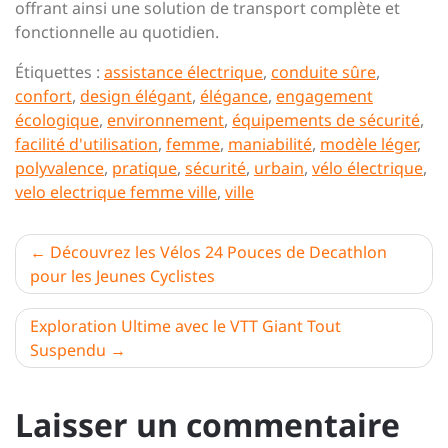
offrant ainsi une solution de transport complète et
fonctionnelle au quotidien.
Étiquettes :
assistance électrique
,
conduite sûre
,
confort
,
design élégant
,
élégance
,
engagement
écologique
,
environnement
,
équipements de sécurité
,
facilité d'utilisation
,
femme
,
maniabilité
,
modèle léger
,
polyvalence
,
pratique
,
sécurité
,
urbain
,
vélo électrique
,
velo electrique femme ville
,
ville
Navigation
Découvrez les Vélos 24 Pouces de Decathlon
pour les Jeunes Cyclistes
de
l’article
Exploration Ultime avec le VTT Giant Tout
Suspendu
Laisser un commentaire