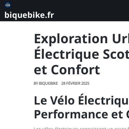
Skip
to
biquebike.fr
content
Exploration Ur
Électrique Sco
et Confort
BY
BIQUEBIKE
28 FÉVRIER 2025
Le Vélo Électrique
Performance et 