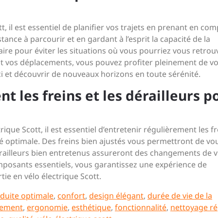
t, il est essentiel de planifier vos trajets en prenant en co
stance à parcourir et en gardant à l’esprit la capacité de la
aire pour éviter les situations où vous pourriez vous retrou
ent vos déplacements, vous pouvez profiter pleinement de vo
i et découvrir de nouveaux horizons en toute sérénité.
t les freins et les dérailleurs p
ique Scott, il est essentiel d’entretenir régulièrement les fr
cité optimale. Des freins bien ajustés vous permettront de vo
érailleurs bien entretenus assureront des changements de v
omposants essentiels, vous garantissez une expérience de
ie en vélo électrique Scott.
duite optimale
,
confort
,
design élégant
,
durée de vie de la
nement
,
ergonomie
,
esthétique
,
fonctionnalité
,
nettoyage ré