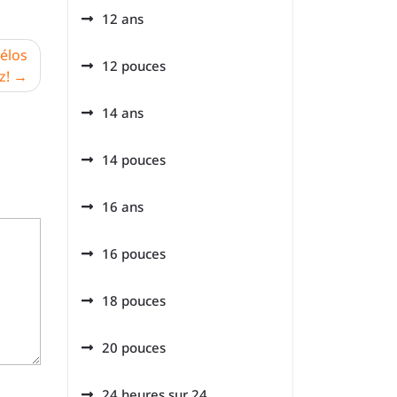
12 ans
élos
12 pouces
z!
14 ans
14 pouces
16 ans
16 pouces
18 pouces
20 pouces
24 heures sur 24