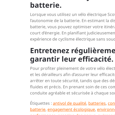
batterie.
Lorsque vous utilisez un vélo électrique Scot
l’autonomie de la batterie. En estimant la di
batterie, vous pouvez optimiser votre itinér
court d’énergie. En planifiant judicieusem
expérience de cyclisme électrique sans souc
Entretenez régulièremen
garantir leur efficacité.
Pour profiter pleinement de votre vélo électr
et les dérailleurs afin d’assurer leur effica
arrêter en toute sécurité, tandis que des d
fluides et précis. En prenant soin de ces c
conduite agréable et sécurisée à chaque sort
Étiquettes :
antivol de qualité
,
batteries
,
con
batterie
,
engagement écologique
,
environ