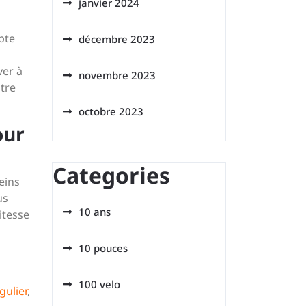
janvier 2024
mpte
décembre 2023
ver à
novembre 2023
tre
octobre 2023
our
Categories
eins
us
10 ans
itesse
10 pouces
100 velo
gulier
,