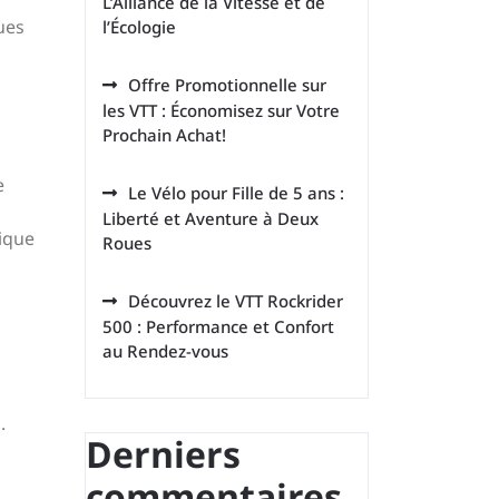
L’Alliance de la Vitesse et de
ues
l’Écologie
Offre Promotionnelle sur
les VTT : Économisez sur Votre
Prochain Achat!
e
Le Vélo pour Fille de 5 ans :
Liberté et Aventure à Deux
rique
Roues
Découvrez le VTT Rockrider
500 : Performance et Confort
au Rendez-vous
.
Derniers
commentaires