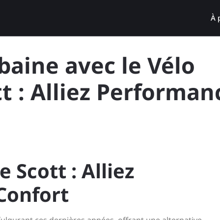
À 
baine avec le Vélo
tt : Alliez Performan
 Scott : Alliez
Confort