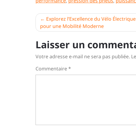
performance
,
pression des pneus
,
puissan
Navigation
Explorez l’Excellence du Vélo Électrique
pour une Mobilité Moderne
de
l’article
Laisser un comment
Votre adresse e-mail ne sera pas publiée.
Le
Commentaire
*