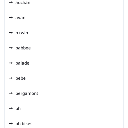
auchan
avant
b twin
babboe
balade
bebe
bergamont
bh
bh bikes