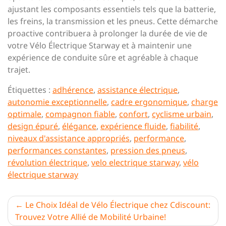
ajustant les composants essentiels tels que la batterie,
les freins, la transmission et les pneus. Cette démarche
proactive contribuera à prolonger la durée de vie de
votre Vélo Électrique Starway et à maintenir une
expérience de conduite sûre et agréable à chaque
trajet.
Étiquettes :
adhérence
,
assistance électrique
,
autonomie exceptionnelle
,
cadre ergonomique
,
charge
optimale
,
compagnon fiable
,
confort
,
cyclisme urbain
,
design épuré
,
élégance
,
expérience fluide
,
fiabilité
,
niveaux d'assistance appropriés
,
performance
,
performances constantes
,
pression des pneus
,
révolution électrique
,
velo electrique starway
,
vélo
électrique starway
Navigation
Le Choix Idéal de Vélo Électrique chez Cdiscount:
Trouvez Votre Allié de Mobilité Urbaine!
de