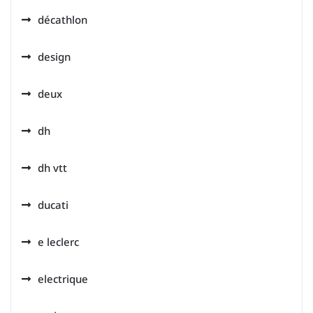
décathlon
design
deux
dh
dh vtt
ducati
e leclerc
electrique