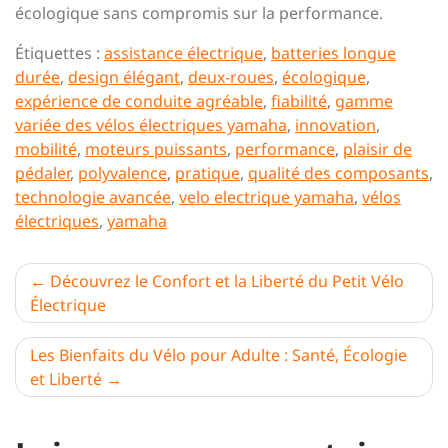
écologique sans compromis sur la performance.
Étiquettes :
assistance électrique
,
batteries longue
durée
,
design élégant
,
deux-roues
,
écologique
,
expérience de conduite agréable
,
fiabilité
,
gamme
variée des vélos électriques yamaha
,
innovation
,
mobilité
,
moteurs puissants
,
performance
,
plaisir de
pédaler
,
polyvalence
,
pratique
,
qualité des composants
,
technologie avancée
,
velo electrique yamaha
,
vélos
électriques
,
yamaha
Navigation
Découvrez le Confort et la Liberté du Petit Vélo
Électrique
de
l’article
Les Bienfaits du Vélo pour Adulte : Santé, Écologie
et Liberté