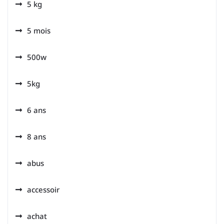
5 kg
5 mois
500w
5kg
6 ans
8 ans
abus
accessoir
achat