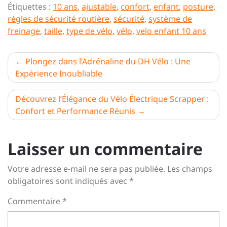
Étiquettes :
10 ans
,
ajustable
,
confort
,
enfant
,
posture
,
règles de sécurité routière
,
sécurité
,
système de
freinage
,
taille
,
type de vélo
,
vélo
,
velo enfant 10 ans
Navigation
Plongez dans l’Adrénaline du DH Vélo : Une
Expérience Inoubliable
de
l’article
Découvrez l’Élégance du Vélo Électrique Scrapper :
Confort et Performance Réunis
Laisser un commentaire
Votre adresse e-mail ne sera pas publiée.
Les champs
obligatoires sont indiqués avec
*
Commentaire
*