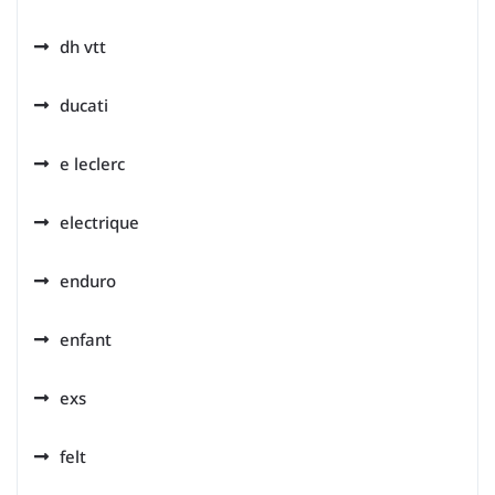
dh vtt
ducati
e leclerc
electrique
enduro
enfant
exs
felt