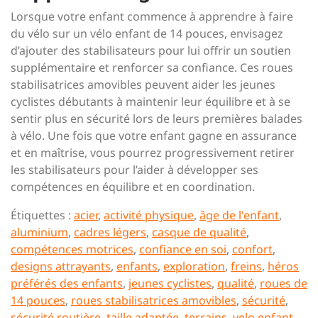
Lorsque votre enfant commence à apprendre à faire
du vélo sur un vélo enfant de 14 pouces, envisagez
d’ajouter des stabilisateurs pour lui offrir un soutien
supplémentaire et renforcer sa confiance. Ces roues
stabilisatrices amovibles peuvent aider les jeunes
cyclistes débutants à maintenir leur équilibre et à se
sentir plus en sécurité lors de leurs premières balades
à vélo. Une fois que votre enfant gagne en assurance
et en maîtrise, vous pourrez progressivement retirer
les stabilisateurs pour l’aider à développer ses
compétences en équilibre et en coordination.
Étiquettes :
acier
,
activité physique
,
âge de l'enfant
,
aluminium
,
cadres légers
,
casque de qualité
,
compétences motrices
,
confiance en soi
,
confort
,
designs attrayants
,
enfants
,
exploration
,
freins
,
héros
préférés des enfants
,
jeunes cyclistes
,
qualité
,
roues de
14 pouces
,
roues stabilisatrices amovibles
,
sécurité
,
sécurité routière
,
taille adaptée
,
terrains
,
velo enfant