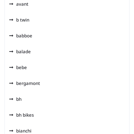
avant
b twin
babboe
balade
bebe
bergamont
bh
bh bikes
bianchi