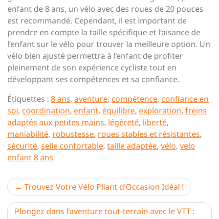
enfant de 8 ans, un vélo avec des roues de 20 pouces
est recommandé. Cependant, il est important de
prendre en compte la taille spécifique et l’aisance de
l’enfant sur le vélo pour trouver la meilleure option. Un
vélo bien ajusté permettra à l’enfant de profiter
pleinement de son expérience cycliste tout en
développant ses compétences et sa confiance.
Étiquettes :
8 ans
,
aventure
,
compétence
,
confiance en
soi
,
coordination
,
enfant
,
équilibre
,
exploration
,
freins
adaptés aux petites mains
,
légèreté
,
liberté
,
maniabilité
,
robustesse
,
roues stables et résistantes
,
sécurité
,
selle confortable
,
taille adaptée
,
vélo
,
velo
enfant 8 ans
Navigation
Trouvez Votre Vélo Pliant d’Occasion Idéal !
de
Plongez dans l’aventure tout-terrain avec le VTT :