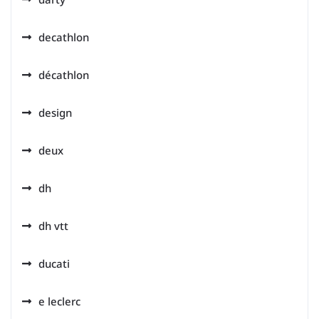
decathlon
décathlon
design
deux
dh
dh vtt
ducati
e leclerc