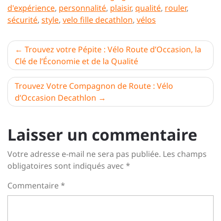
d'expérience
,
personnalité
,
plaisir
,
qualité
,
rouler
,
sécurité
,
style
,
velo fille decathlon
,
vélos
Navigation
Trouvez votre Pépite : Vélo Route d’Occasion, la
Clé de l’Économie et de la Qualité
de
l’article
Trouvez Votre Compagnon de Route : Vélo
d’Occasion Decathlon
Laisser un commentaire
Votre adresse e-mail ne sera pas publiée.
Les champs
obligatoires sont indiqués avec
*
Commentaire
*