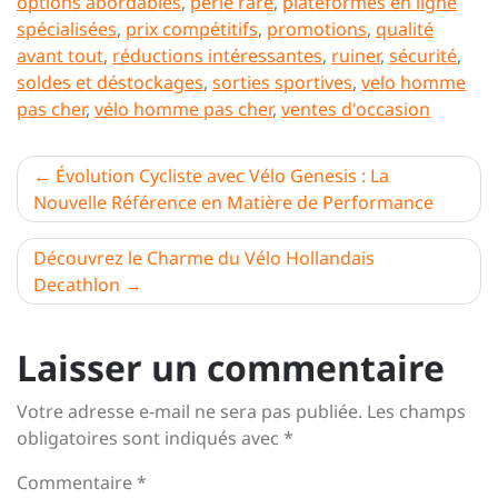
options abordables
,
perle rare
,
plateformes en ligne
spécialisées
,
prix compétitifs
,
promotions
,
qualité
avant tout
,
réductions intéressantes
,
ruiner
,
sécurité
,
soldes et déstockages
,
sorties sportives
,
velo homme
pas cher
,
vélo homme pas cher
,
ventes d'occasion
Navigation
Évolution Cycliste avec Vélo Genesis : La
Nouvelle Référence en Matière de Performance
de
l’article
Découvrez le Charme du Vélo Hollandais
Decathlon
Laisser un commentaire
Votre adresse e-mail ne sera pas publiée.
Les champs
obligatoires sont indiqués avec
*
Commentaire
*