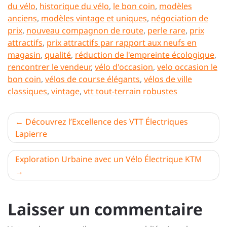
du vélo
,
historique du vélo
,
le bon coin
,
modèles
anciens
,
modèles vintage et uniques
,
négociation de
prix
,
nouveau compagnon de route
,
perle rare
,
prix
attractifs
,
prix attractifs par rapport aux neufs en
magasin
,
qualité
,
réduction de l'empreinte écologique
,
rencontrer le vendeur
,
vélo d'occasion
,
velo occasion le
bon coin
,
vélos de course élégants
,
vélos de ville
classiques
,
vintage
,
vtt tout-terrain robustes
Navigation
Découvrez l’Excellence des VTT Électriques
Lapierre
de
l’article
Exploration Urbaine avec un Vélo Électrique KTM
Laisser un commentaire