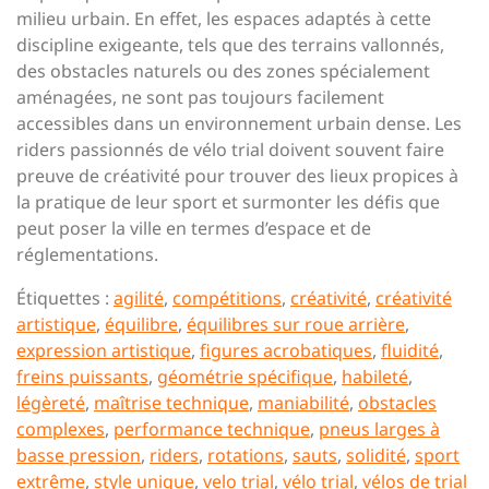
milieu urbain. En effet, les espaces adaptés à cette
discipline exigeante, tels que des terrains vallonnés,
des obstacles naturels ou des zones spécialement
aménagées, ne sont pas toujours facilement
accessibles dans un environnement urbain dense. Les
riders passionnés de vélo trial doivent souvent faire
preuve de créativité pour trouver des lieux propices à
la pratique de leur sport et surmonter les défis que
peut poser la ville en termes d’espace et de
réglementations.
Étiquettes :
agilité
,
compétitions
,
créativité
,
créativité
artistique
,
équilibre
,
équilibres sur roue arrière
,
expression artistique
,
figures acrobatiques
,
fluidité
,
freins puissants
,
géométrie spécifique
,
habileté
,
légèreté
,
maîtrise technique
,
maniabilité
,
obstacles
complexes
,
performance technique
,
pneus larges à
basse pression
,
riders
,
rotations
,
sauts
,
solidité
,
sport
extrême
,
style unique
,
velo trial
,
vélo trial
,
vélos de trial