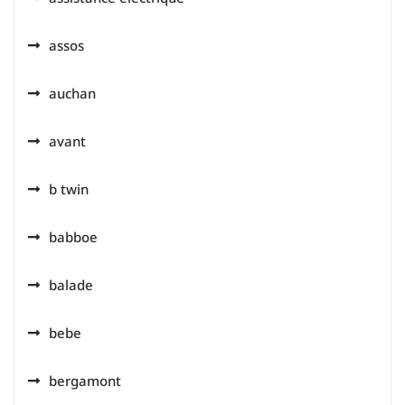
assos
auchan
avant
b twin
babboe
balade
bebe
bergamont