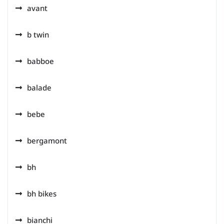
avant
b twin
babboe
balade
bebe
bergamont
bh
bh bikes
bianchi