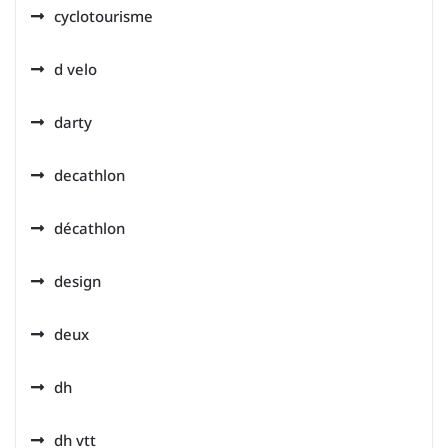
cyclotourisme
d velo
darty
decathlon
décathlon
design
deux
dh
dh vtt