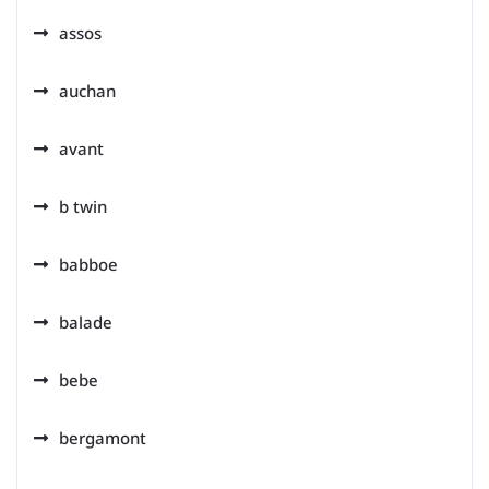
assos
auchan
avant
b twin
babboe
balade
bebe
bergamont