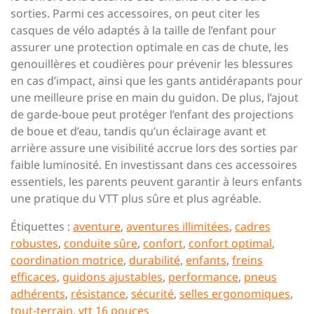
sorties. Parmi ces accessoires, on peut citer les
casques de vélo adaptés à la taille de l’enfant pour
assurer une protection optimale en cas de chute, les
genouillères et coudières pour prévenir les blessures
en cas d’impact, ainsi que les gants antidérapants pour
une meilleure prise en main du guidon. De plus, l’ajout
de garde-boue peut protéger l’enfant des projections
de boue et d’eau, tandis qu’un éclairage avant et
arrière assure une visibilité accrue lors des sorties par
faible luminosité. En investissant dans ces accessoires
essentiels, les parents peuvent garantir à leurs enfants
une pratique du VTT plus sûre et plus agréable.
Étiquettes :
aventure
,
aventures illimitées
,
cadres
robustes
,
conduite sûre
,
confort
,
confort optimal
,
coordination motrice
,
durabilité
,
enfants
,
freins
efficaces
,
guidons ajustables
,
performance
,
pneus
adhérents
,
résistance
,
sécurité
,
selles ergonomiques
,
tout-terrain
,
vtt 16 pouces