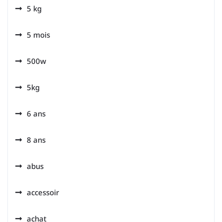
5 kg
5 mois
500w
5kg
6 ans
8 ans
abus
accessoir
achat