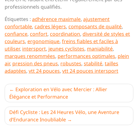
professionnels qualifiés.
Étiquettes :
adhérence maximale
,
ajustement
confortable
,
cadres légers
,
composants de qualité
,
confiance
,
confort
,
coordination
,
diversité de styles et
couleurs
,
ergonomique
,
freins fiables et faciles à
utiliser
,
intersport
,
jeunes cyclistes
,
maniabilité
,
marques renommées
,
performances optimales
,
plein
air
,
pression des pneus
,
robustes
,
stabilité
,
tailles
adaptées
,
vtt 24 pouces
,
vtt 24 pouces intersport
Navigation
Exploration en Vélo avec Mercier : Allier
Élégance et Performance
de
l’article
Défi Cycliste : Les 24 Heures Vélo, une Aventure
d’Endurance Inoubliable