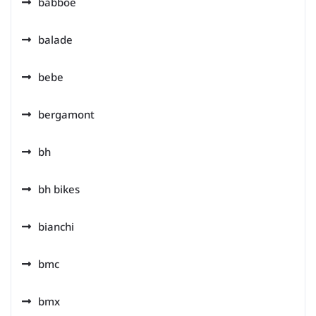
babboe
balade
bebe
bergamont
bh
bh bikes
bianchi
bmc
bmx