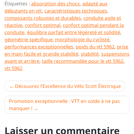
Étiquettes :
absorption des chocs
,
adapté aux
débutants en vtt
,
caractéristiques techniques
,
composants robustes et durables
,
conduite agile et
réactive
,
confort optimal
,
confort optimal pendant la
conduite
,
équilibre parfait entre légèreté et solidité
,
géométrie spécifique
,
morphologie du cycliste
,
performances exceptionnelles
,
poids du vtt 5962
,
prise
en main facile et grande stabilité
,
stabilité
,
suspensions
avant et arrière
,
taille recommandée pour le vtt 5962
,
vtt 5962
Navigation
Découvrez l’Excellence du Vélo Scott Électrique
de
Promotion exceptionnelle : VTT en solde à ne pas
l’article
manquer !
Laisser un commentaire