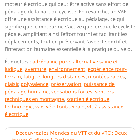
moteur électrique qui peut être activé sans effort de
pédalage de la part du cycliste. En revanche, un VAE
offre une assistance électrique au pédalage, ce qui
signifie que le moteur ne s’active que lorsque le cycliste
pédale, amplifiant ainsi l’effort fourni et facilitant les
déplacements, tout en préservant l’aspect sportif et
l’interaction humaine essentielle à la pratique du vélo.
Étiquettes :
adrénaline pure
,
alternative saine et
ludique
,
aventure
,
environnement
,
expérience tout-
terrain
,
fatigue
,
longues distances
,
montées raides
,
plaisir
,
polyvalence
,
préservation
,
puissance de
pédalage humaine
,
sensations fortes
,
sentiers
techniques en montagne
,
soutien électrique
,
technologie
,
vae
,
vélo tout-terrain
,
vtt à assistance
électrique
Navigation
Découvrez les Mondes du VTT et du VTC : Deux