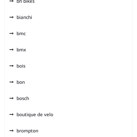
bh bikes
bianchi
bmc
bmx
bois
bon
bosch
boutique de velo
brompton