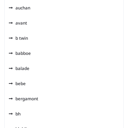
auchan
avant
b twin
babboe
balade
bebe
bergamont
bh