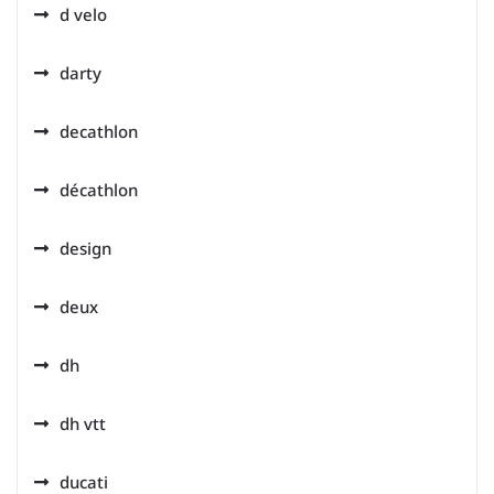
d velo
darty
decathlon
décathlon
design
deux
dh
dh vtt
ducati