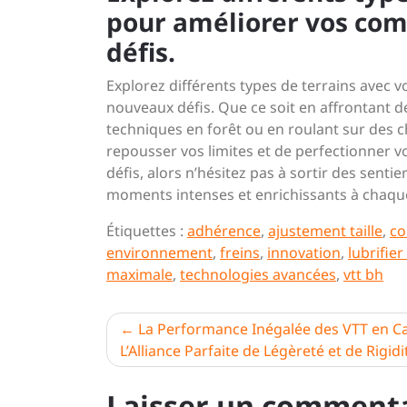
pour améliorer vos com
défis.
Explorez différents types de terrains avec
nouveaux défis. Que ce soit en affrontant 
techniques en forêt ou en roulant sur des 
repousser vos limites et de perfectionner v
défis, alors n’hésitez pas à sortir des sent
moments intenses et enrichissants à chaque
Étiquettes :
adhérence
,
ajustement taille
,
co
environnement
,
freins
,
innovation
,
lubrifier
maximale
,
technologies avancées
,
vtt bh
Navigation
La Performance Inégalée des VTT en C
L’Alliance Parfaite de Légèreté et de Rigidi
de
l’article
Laisser un comment