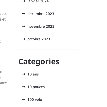
janvier 2024
acts
décembre 2023
é et
novembre 2023
s
octobre 2023
Categories
e
de
10 ans
r
paré
10 pouces
100 velo