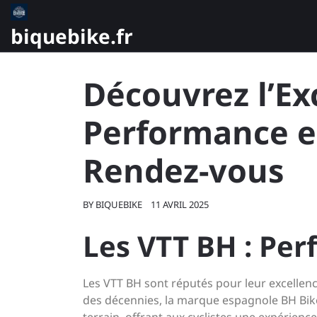
Skip
to
biquebike.fr
content
Découvrez l’Ex
Performance e
Rendez-vous
BY
BIQUEBIKE
11 AVRIL 2025
Les VTT BH : Pe
Les VTT BH sont réputés pour leur excellenc
des décennies, la marque espagnole BH Bik