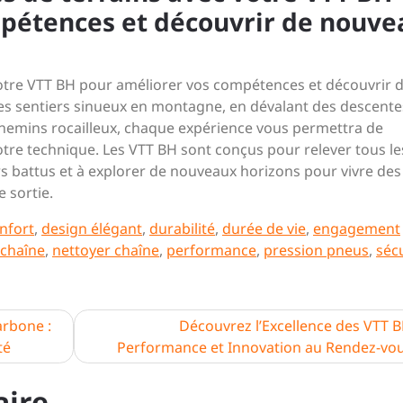
pétences et découvrir de nouve
 votre VTT BH pour améliorer vos compétences et découvrir 
des sentiers sinueux en montagne, en dévalant des descente
chemins rocailleux, chaque expérience vous permettra de
otre technique. Les VTT BH sont conçus pour relever tous le
iers battus et à explorer de nouveaux horizons pour vivre des
 sortie.
nfort
,
design élégant
,
durabilité
,
durée de vie
,
engagement
 chaîne
,
nettoyer chaîne
,
performance
,
pression pneus
,
séc
arbone :
Découvrez l’Excellence des VTT B
té
Performance et Innovation au Rendez-vo
aire