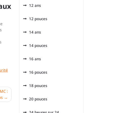
aux
12 ans
12 pouces
de
s
14 ans
s
14 pouces
16 ans
urité
16 pouces
18 pouces
MC :
us
20 pouces
24 heures sur 24