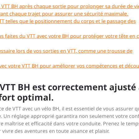
re VTT BH après chaque sortie pour prolonger sa durée de vi
vant chaque trajet pour assurer une sécurité maximale.
T telles que le positionnement du corps et le passage des
s faites du VTT avec votre BH pour protéger votre tête en 
ssaire lors de vos sorties en VTT, comme une trousse de
 avec votre VTT BH pour améliorer vos compétences et décou
 VTT BH est correctement ajusté
fort optimal.
e de VTT avec un vélo BH, il est essentiel de vous assurer q
lle. Un réglage approprié garantira non seulement votre con
e maîtrise et efficacité dans votre conduite. Prenez le temp
vivre des aventures en toute aisance et plaisir.