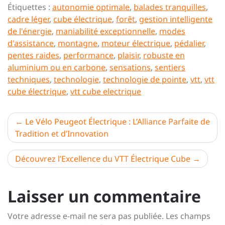
Étiquettes :
autonomie optimale
,
balades tranquilles
,
cadre léger
,
cube électrique
,
forêt
,
gestion intelligente
de l'énergie
,
maniabilité exceptionnelle
,
modes
d'assistance
,
montagne
,
moteur électrique
,
pédalier
,
pentes raides
,
performance
,
plaisir
,
robuste en
aluminium ou en carbone
,
sensations
,
sentiers
techniques
,
technologie
,
technologie de pointe
,
vtt
,
vtt
cube électrique
,
vtt cube electrique
Navigation
Le Vélo Peugeot Électrique : L’Alliance Parfaite de
Tradition et d’Innovation
de
l’article
Découvrez l’Excellence du VTT Électrique Cube
Laisser un commentaire
Votre adresse e-mail ne sera pas publiée.
Les champs