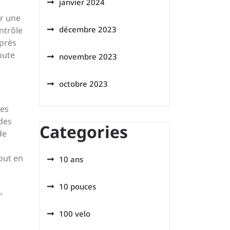
janvier 2024
er une
décembre 2023
ntrôle
 près
oute
novembre 2023
octobre 2023
ses
des
Categories
de
out en
10 ans
10 pouces
n
,
100 velo