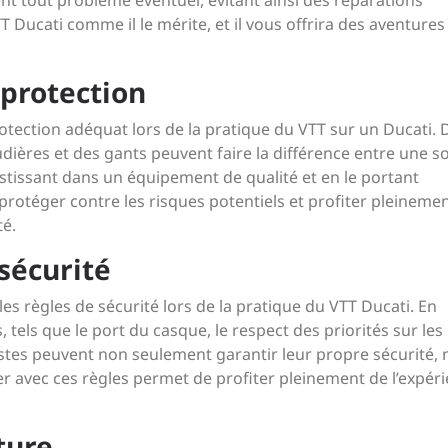
t tout problème éventuel, évitant ainsi des réparations
T Ducati comme il le mérite, et il vous offrira des aventures
 protection
rotection adéquat lors de la pratique du VTT sur un Ducati. 
dières et des gants peuvent faire la différence entre une so
estissant dans un équipement de qualité et en le portant
protéger contre les risques potentiels et profiter pleineme
té.
 sécurité
 les règles de sécurité lors de la pratique du VTT Ducati. En
ls que le port du casque, le respect des priorités sur les
clistes peuvent non seulement garantir leur propre sécurité,
ser avec ces règles permet de profiter pleinement de l’expér
ture