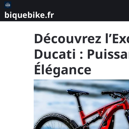
Skip
to
biquebike.fr
content
Découvrez l’Ex
Ducati : Puiss
Élégance