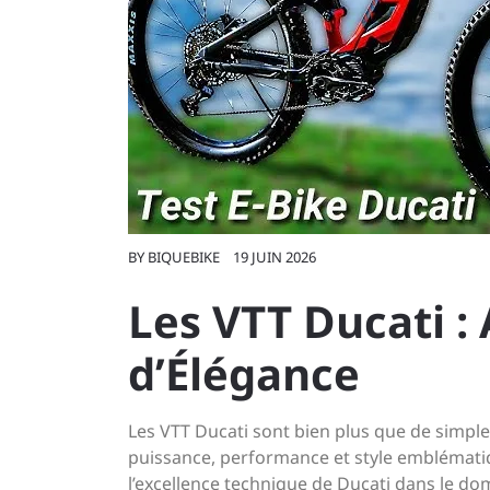
BY
BIQUEBIKE
19 JUIN 2026
Les VTT Ducati : 
d’Élégance
Les VTT Ducati sont bien plus que de simples
puissance, performance et style emblématiqu
l’excellence technique de Ducati dans le d