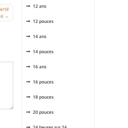
12 ans
berté
ce
12 pouces
14 ans
14 pouces
16 ans
16 pouces
18 pouces
20 pouces
24 heures sur 24