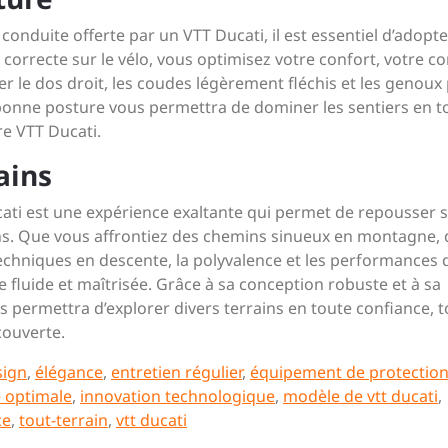
conduite offerte par un VTT Ducati, il est essentiel d’adopt
orrecte sur le vélo, vous optimisez votre confort, votre co
 le dos droit, les coudes légèrement fléchis et les genoux
 bonne posture vous permettra de dominer les sentiers en t
tre VTT Ducati.
ains
cati est une expérience exaltante qui permet de repousser 
ns. Que vous affrontiez des chemins sinueux en montagne, 
techniques en descente, la polyvalence et les performances 
 fluide et maîtrisée. Grâce à sa conception robuste et à sa
s permettra d’explorer divers terrains en toute confiance, t
écouverte.
sign
,
élégance
,
entretien régulier
,
équipement de protectio
 optimale
,
innovation technologique
,
modèle de vtt ducati
,
ce
,
tout-terrain
,
vtt ducati