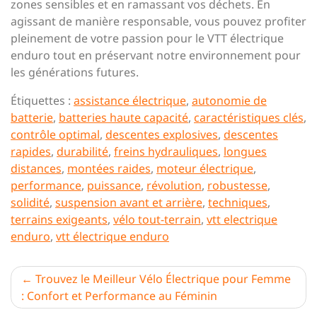
zones sensibles et en ramassant vos déchets. En
agissant de manière responsable, vous pouvez profiter
pleinement de votre passion pour le VTT électrique
enduro tout en préservant notre environnement pour
les générations futures.
Étiquettes :
assistance électrique
,
autonomie de
batterie
,
batteries haute capacité
,
caractéristiques clés
,
contrôle optimal
,
descentes explosives
,
descentes
rapides
,
durabilité
,
freins hydrauliques
,
longues
distances
,
montées raides
,
moteur électrique
,
performance
,
puissance
,
révolution
,
robustesse
,
solidité
,
suspension avant et arrière
,
techniques
,
terrains exigeants
,
vélo tout-terrain
,
vtt electrique
enduro
,
vtt électrique enduro
Navigation
Trouvez le Meilleur Vélo Électrique pour Femme
: Confort et Performance au Féminin
de