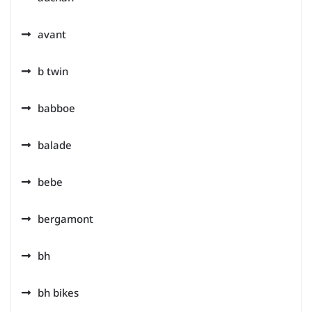
avant
b twin
babboe
balade
bebe
bergamont
bh
bh bikes