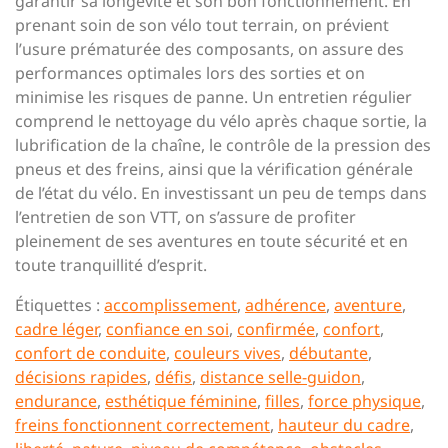
garantir sa longévité et son bon fonctionnement. En
prenant soin de son vélo tout terrain, on prévient
l’usure prématurée des composants, on assure des
performances optimales lors des sorties et on
minimise les risques de panne. Un entretien régulier
comprend le nettoyage du vélo après chaque sortie, la
lubrification de la chaîne, le contrôle de la pression des
pneus et des freins, ainsi que la vérification générale
de l’état du vélo. En investissant un peu de temps dans
l’entretien de son VTT, on s’assure de profiter
pleinement de ses aventures en toute sécurité et en
toute tranquillité d’esprit.
Étiquettes :
accomplissement
,
adhérence
,
aventure
,
cadre léger
,
confiance en soi
,
confirmée
,
confort
,
confort de conduite
,
couleurs vives
,
débutante
,
décisions rapides
,
défis
,
distance selle-guidon
,
endurance
,
esthétique féminine
,
filles
,
force physique
,
freins fonctionnent correctement
,
hauteur du cadre
,