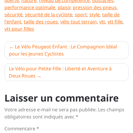
liberté
,
nature
,
niveau de compétence
,
obstacles
,
performance optimale
,
plaisir
,
pression des pneus
,
sécurité
,
sécurité de la cycliste
,
sport
,
style
,
taille de
l'enfant
,
taille des roues
,
vélo tout terrain
,
vtt
,
vtt fille
,
vtt pour filles
Navigation
Le Vélo Peugeot Enfant : Le Compagnon Idéal
pour les Jeunes Cyclistes
de
l’article
Le Vélo pour Petite Fille : Liberté et Aventure à
Deux Roues
Laisser un commentaire
Votre adresse e-mail ne sera pas publiée.
Les champs
obligatoires sont indiqués avec
*
Commentaire
*