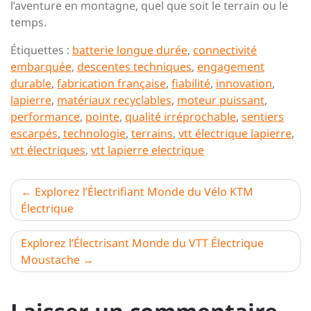
l’aventure en montagne, quel que soit le terrain ou le
temps.
Étiquettes :
batterie longue durée
,
connectivité
embarquée
,
descentes techniques
,
engagement
durable
,
fabrication française
,
fiabilité
,
innovation
,
lapierre
,
matériaux recyclables
,
moteur puissant
,
performance
,
pointe
,
qualité irréprochable
,
sentiers
escarpés
,
technologie
,
terrains
,
vtt électrique lapierre
,
vtt électriques
,
vtt lapierre electrique
Navigation
Explorez l’Électrifiant Monde du Vélo KTM
Électrique
de
l’article
Explorez l’Électrisant Monde du VTT Électrique
Moustache