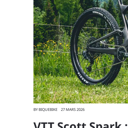
BY
BIQUEBIKE
27 MARS 2026
VTT Scott Spark :