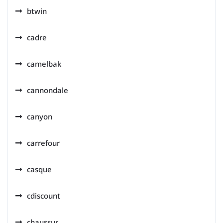
btwin
cadre
camelbak
cannondale
canyon
carrefour
casque
cdiscount
chaussur