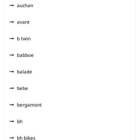
auchan
avant
b twin
babboe
balade
bebe
bergamont
bh
bh bikes