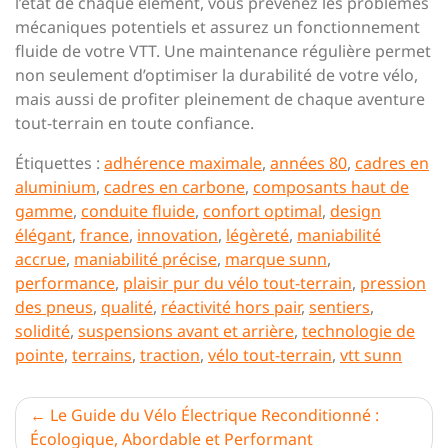
l’état de chaque élément, vous prévenez les problèmes
mécaniques potentiels et assurez un fonctionnement
fluide de votre VTT. Une maintenance régulière permet
non seulement d’optimiser la durabilité de votre vélo,
mais aussi de profiter pleinement de chaque aventure
tout-terrain en toute confiance.
Étiquettes :
adhérence maximale
,
années 80
,
cadres en
aluminium
,
cadres en carbone
,
composants haut de
gamme
,
conduite fluide
,
confort optimal
,
design
élégant
,
france
,
innovation
,
légèreté
,
maniabilité
accrue
,
maniabilité précise
,
marque sunn
,
performance
,
plaisir pur du vélo tout-terrain
,
pression
des pneus
,
qualité
,
réactivité hors pair
,
sentiers
,
solidité
,
suspensions avant et arrière
,
technologie de
pointe
,
terrains
,
traction
,
vélo tout-terrain
,
vtt sunn
Navigation
Le Guide du Vélo Électrique Reconditionné :
Écologique, Abordable et Performant