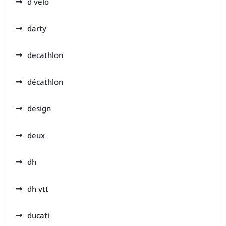
d velo
darty
decathlon
décathlon
design
deux
dh
dh vtt
ducati