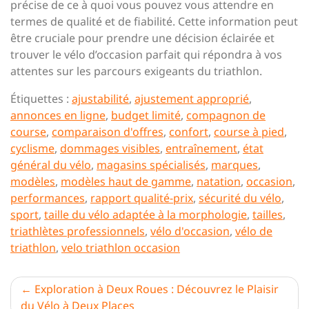
précise de ce à quoi vous pouvez vous attendre en
termes de qualité et de fiabilité. Cette information peut
être cruciale pour prendre une décision éclairée et
trouver le vélo d’occasion parfait qui répondra à vos
attentes sur les parcours exigeants du triathlon.
Étiquettes :
ajustabilité
,
ajustement approprié
,
annonces en ligne
,
budget limité
,
compagnon de
course
,
comparaison d'offres
,
confort
,
course à pied
,
cyclisme
,
dommages visibles
,
entraînement
,
état
général du vélo
,
magasins spécialisés
,
marques
,
modèles
,
modèles haut de gamme
,
natation
,
occasion
,
performances
,
rapport qualité-prix
,
sécurité du vélo
,
sport
,
taille du vélo adaptée à la morphologie
,
tailles
,
triathlètes professionnels
,
vélo d'occasion
,
vélo de
triathlon
,
velo triathlon occasion
Navigation
Exploration à Deux Roues : Découvrez le Plaisir
du Vélo à Deux Places