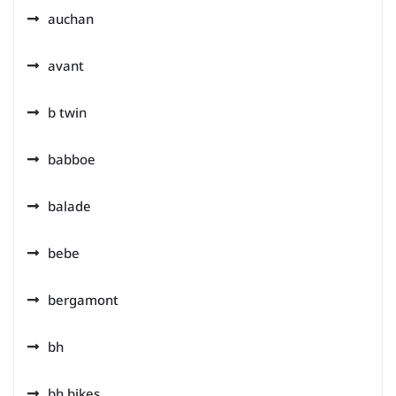
auchan
avant
b twin
babboe
balade
bebe
bergamont
bh
bh bikes