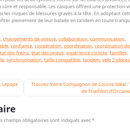
e sûre et responsable. Les casques offrent une protection vi
si les risques de blessures graves à la tête. En adoptant cet
ofiter pleinement de leur balade en tandem en toute tranqui
e
,
changements de vitesse
,
collaboration
,
communication
,
able
,
confiance
,
coopération
,
coordination
,
coordination de
tat des freins
,
état des pneus
,
expérience cycliste
,
familles
,
le
,
synchronisation
,
taille compatible
,
tandem
,
velo 2 places
c Lepape
Trouvez Votre Compagnon de Course Idéal : 
de Triathlon d’Occasi
aire
s champs obligatoires sont indiqués avec
*