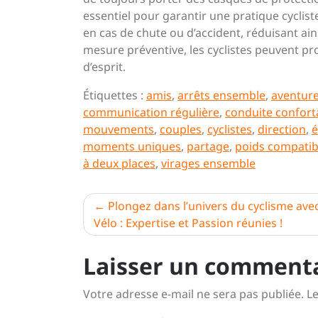
essentiel pour garantir une pratique cyclist
en cas de chute ou d’accident, réduisant ain
mesure préventive, les cyclistes peuvent pr
d’esprit.
Étiquettes :
amis
,
arrêts ensemble
,
aventur
communication régulière
,
conduite confort
mouvements
,
couples
,
cyclistes
,
direction
,
é
moments uniques
,
partage
,
poids compatib
à deux places
,
virages ensemble
Navigation
Plongez dans l’univers du cyclisme ave
Vélo : Expertise et Passion réunies !
de
l’article
Laisser un comment
Votre adresse e-mail ne sera pas publiée.
Le