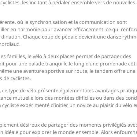
yclistes, les incitant à pédaler ensemble vers de nouvelles
férente, où la synchronisation et la communication sont
vailler en harmonie pour avancer efficacement, ce qui renfor
ordination. Chaque coup de pédale devient une danse rythm
imordiaux.
les familles, le vélo à deux places permet de partager des
it pour une balade tranquille le long d’une promenade côti
 même une aventure sportive sur route, le tandem offre une
 de cyclistes.
, ce type de vélo présente également des avantages pratique
stance mutuelle lors des montées difficiles ou dans des cond
un cycliste expérimenté d’initier un novice au plaisir du vélo e
plement désireux de partager des moments privilégiés ave
tion idéale pour explorer le monde ensemble. Alors enfourch