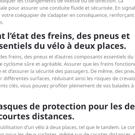
ndiquer les changements de vitesse ou de direction. La
iale pour assurer une conduite fluide et sécurisée. En signa
 votre coéquipier de s’adapter en conséquence, renforçant 
m.
t l’état des freins, des pneus et
entiels du vélo à deux places.
at des freins, des pneus et d’autres composants essentiels du 
 cyclisme sûre et agréable. Assurer que les freins fonctio
e et d’assurer la sécurité des passagers. De même, des pne
 différentes surfaces, réduisant ainsi les risques de crevai
ents clés, vous pouvez profiter pleinement de vos balades à
casques de protection pour les d
courtes distances.
 l’utilisation d’un vélo à deux places, tel que le tandem. Le co
n pour les deux cyclistes, même sur de courtes distances, 