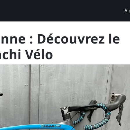
À 
enne : Découvrez le
chi Vélo