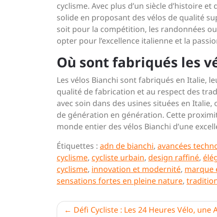
cyclisme. Avec plus d’un siècle d’histoire et
solide en proposant des vélos de qualité sup
soit pour la compétition, les randonnées ou s
opter pour l’excellence italienne et la pass
Où sont fabriqués les vé
Les vélos Bianchi sont fabriqués en Italie,
qualité de fabrication et au respect des tra
avec soin dans des usines situées en Italie, 
de génération en génération. Cette proximit
monde entier des vélos Bianchi d’une excelle
Étiquettes :
adn de bianchi
,
avancées techn
cyclisme
,
cycliste urbain
,
design raffiné
,
élé
cyclisme
,
innovation et modernité
,
marque 
sensations fortes en pleine nature
,
traditio
Navigation
Défi Cycliste : Les 24 Heures Vélo, une