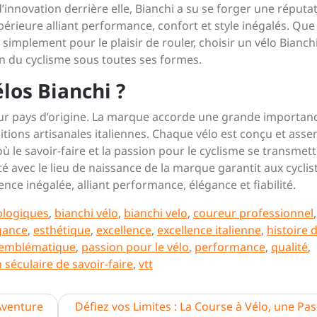
 d’innovation derrière elle, Bianchi a su se forger une réputa
érieure alliant performance, confort et style inégalés. Que
implement pour le plaisir de rouler, choisir un vélo Bianchi,
ion du cyclisme sous toutes ses formes.
los Bianchi ?
 leur pays d’origine. La marque accorde une grande importanc
ditions artisanales italiennes. Chaque vélo est conçu et ass
où le savoir-faire et la passion pour le cyclisme se transmet
é avec le lieu de naissance de la marque garantit aux cyclis
nce inégalée, alliant performance, élégance et fiabilité.
ologiques
,
bianchi vélo
,
bianchi velo
,
coureur professionnel
,
gance
,
esthétique
,
excellence
,
excellence italienne
,
histoire 
emblématique
,
passion pour le vélo
,
performance
,
qualité
,
n séculaire de savoir-faire
,
vtt
 Aventure
Défiez vos Limites : La Course à Vélo, une Pa