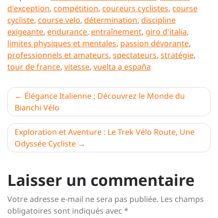
d'exception
,
compétition
,
coureurs cyclistes
,
course
cycliste
,
course velo
,
détermination
,
discipline
exigeante
,
endurance
,
entraînement
,
giro d'italia
,
limites physiques et mentales
,
passion dévorante
,
professionnels et amateurs
,
spectateurs
,
stratégie
,
tour de france
,
vitesse
,
vuelta a españa
Navigation
Élégance Italienne : Découvrez le Monde du
Bianchi Vélo
de
l’article
Exploration et Aventure : Le Trek Vélo Route, Une
Odyssée Cycliste
Laisser un commentaire
Votre adresse e-mail ne sera pas publiée.
Les champs
obligatoires sont indiqués avec
*