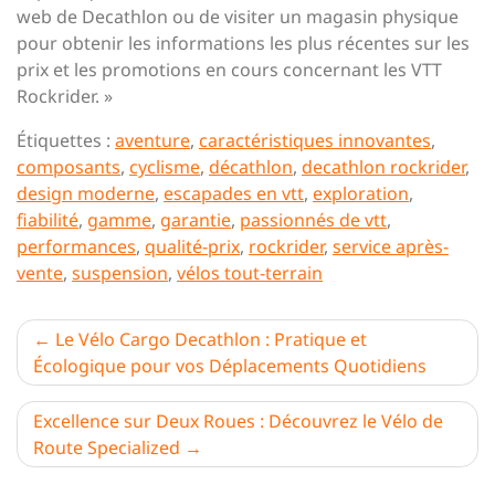
web de Decathlon ou de visiter un magasin physique
pour obtenir les informations les plus récentes sur les
prix et les promotions en cours concernant les VTT
Rockrider. »
Étiquettes :
aventure
,
caractéristiques innovantes
,
composants
,
cyclisme
,
décathlon
,
decathlon rockrider
,
design moderne
,
escapades en vtt
,
exploration
,
fiabilité
,
gamme
,
garantie
,
passionnés de vtt
,
performances
,
qualité-prix
,
rockrider
,
service après-
vente
,
suspension
,
vélos tout-terrain
Navigation
Le Vélo Cargo Decathlon : Pratique et
Écologique pour vos Déplacements Quotidiens
de
l’article
Excellence sur Deux Roues : Découvrez le Vélo de
Route Specialized