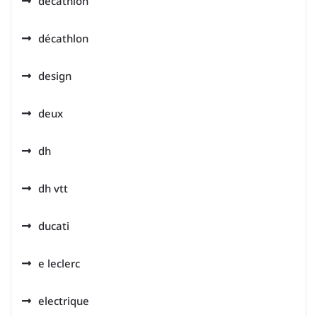
decathlon
décathlon
design
deux
dh
dh vtt
ducati
e leclerc
electrique