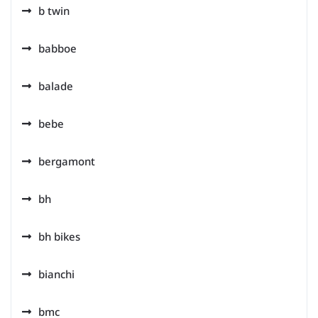
b twin
babboe
balade
bebe
bergamont
bh
bh bikes
bianchi
bmc